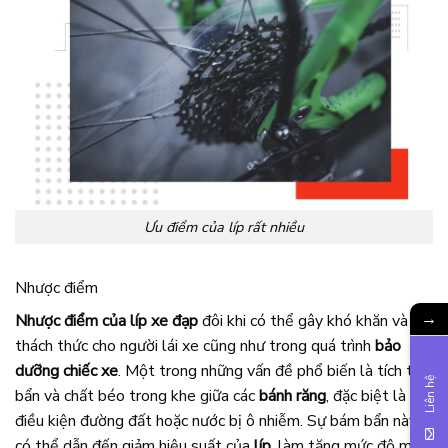
Ưu điểm của líp rất nhiều
Nhược điểm
→
Nhược điểm của líp xe đạp
đôi khi có thể gây khó khăn và
thách thức cho người lái xe cũng như trong quá trình
bảo
dưỡng chiếc xe
. Một trong những vấn đề phổ biến là tích tụ
Liên hệ
bẩn và chất béo trong khe giữa các
bánh răng
, đặc biệt là khi
điều kiện đường đất hoặc nước bị ô nhiễm. Sự bám bẩn này
có thể dẫn đến giảm hiệu suất của
líp
, làm tăng mức độ mài