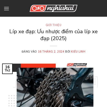
Bỏ
qua
nội
dung
GIỚI THIỆU
Líp xe đạp: Ưu nhược điểm của líp xe
đạp (2025)
ĐĂNG VÀO
16 THÁNG 2, 2024
BỞI
KIỀU LINH
16
Th2