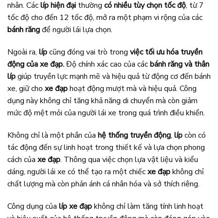
nhân. Các
líp hiện đại
thường
có nhiều tùy chọn tốc độ
, từ 7
tốc độ cho đến 12 tốc độ, mở ra một phạm vi rộng của các
bánh răng
để người lái lựa chọn.
Ngoài ra,
líp
cũng đóng vai trò trong
việc tối ưu hóa truyền
động của xe đạp.
Độ chính xác cao của các
bánh răng và thân
líp
giúp truyền lực mạnh mẽ và hiệu quả từ động cơ đến bánh
xe, giữ cho
xe đạp
hoạt động mượt mà và hiệu quả. Công
dụng này không chỉ tăng khả năng di chuyển mà còn giảm
mức độ mệt mỏi của người lái xe trong quá trình điều khiển.
Không chỉ là một phần của
hệ thống truyền động
,
líp
còn có
tác động đến sự linh hoạt trong thiết kế và lựa chọn phong
cách của
xe đạp
. Thông qua việc chọn lựa vật liệu và kiểu
dáng, người lái xe có thể tạo ra một chiếc
xe đạp
không chỉ
chất lượng mà còn phản ánh cá nhân hóa và sở thích riêng.
Công dụng của
líp xe đạp
không chỉ làm tăng tính linh hoạt