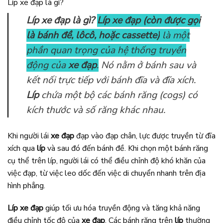
Líp xe đạp là gì?
Líp xe đạp là gì?
Líp xe đạp (còn được gọi
là bánh đề, lôcô, hoặc cassette)
là một
phần quan trọng của hệ thống truyền
động của
xe đạp
.
Nó nằm ở bánh sau và
kết nối trực tiếp với bánh đĩa và đĩa xích.
Líp
chứa một bộ các bánh răng (cogs) có
kích thước và số răng khác nhau.
Khi người lái
xe đạp
đạp vào đạp chân, lực được truyền từ đĩa
xích qua
líp
và sau đó đến bánh đề. Khi chọn một bánh răng
cụ thể trên líp, người lái có thể điều chỉnh độ khó khăn của
việc đạp, từ việc leo dốc đến việc di chuyển nhanh trên địa
hình phẳng.
Líp xe đạp
giúp tối ưu hóa truyền động và tăng khả năng
điều chỉnh tốc độ của
xe đạp
. Các bánh răng trên
líp
thường