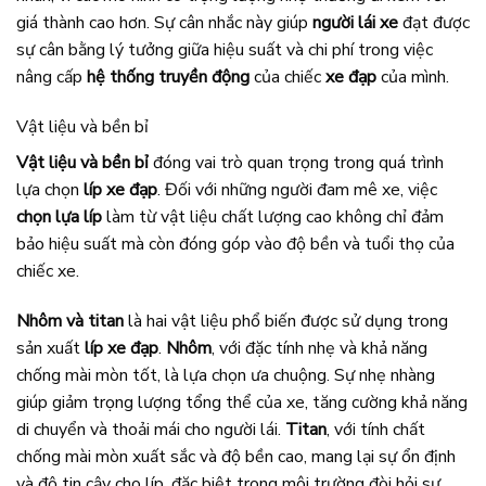
giá thành cao hơn. Sự cân nhắc này giúp
người lái xe
đạt được
sự cân bằng lý tưởng giữa hiệu suất và chi phí trong việc
nâng cấp
hệ thống truyền động
của chiếc
xe đạp
của mình.
Vật liệu và bền bỉ
Vật liệu và bền bỉ
đóng vai trò quan trọng trong quá trình
lựa chọn
líp xe đạp
. Đối với những người đam mê xe, việc
chọn lựa líp
làm từ vật liệu chất lượng cao không chỉ đảm
bảo hiệu suất mà còn đóng góp vào độ bền và tuổi thọ của
chiếc xe.
Nhôm và titan
là hai vật liệu phổ biến được sử dụng trong
sản xuất
líp xe đạp
.
Nhôm
, với đặc tính nhẹ và khả năng
chống mài mòn tốt, là lựa chọn ưa chuộng. Sự nhẹ nhàng
giúp giảm trọng lượng tổng thể của xe, tăng cường khả năng
di chuyển và thoải mái cho người lái.
Titan
, với tính chất
chống mài mòn xuất sắc và độ bền cao, mang lại sự ổn định
và độ tin cậy cho líp, đặc biệt trong môi trường đòi hỏi sự