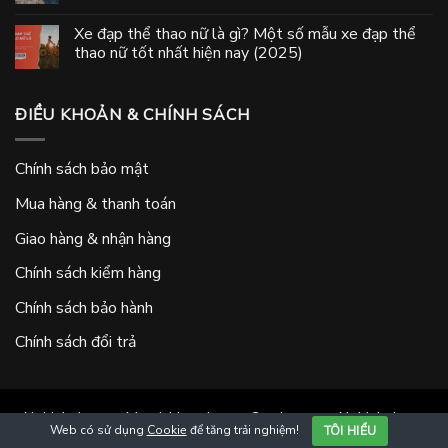
Xe đạp thể thao nữ là gì? Một số mẫu xe đạp thể
thao nữ tốt nhất hiện nay (2025)
ĐIỀU KHOẢN & CHÍNH SÁCH
Chính sách bảo mật
Mua hàng & thanh toán
Giao hàng & nhận hàng
Chính sách kiểm hàng
Chính sách bảo hành
Chính sách đổi trả
Nghiahai.com
–
Maruishi-cycle.vn
–
Somings.vn
–
Nghiahai.vn
–
Web có sử dụng
Cookie
để tăng trải nghiệm!
TÔI HIỂU
Xedapnhatban.vn
–
Xedaptreem.online
–
Xedapthethao.org
–