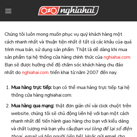
Bỏ
qua
nội
dung
Chúng tôi luôn mong muốn phục vụ quý khách hàng một
cách nhanh nhất và thuận tiện nhất ở tất cả các khâu của quá
trình mua bán, sử dụng sản phẩm. Thật là dễ dàng khi mua
sản phẩm tại hệ thống cửa hàng chính thức của
nghiahai.com
.
Bạn sẽ được hưởng chế độ chăm sóc khách hàng chu đáo
nhất do
nghiahai.com
triển khai từ năm 2007 đến nay.
Mua hàng trực tiếp:
bạn có thể mua hàng trực tiếp tại hệ
thống cửa hàng nghiahai.com.
Mua hàng qua mạng:
thật đơn giản chỉ vài click chuột trên
website, chúng tôi sẽ chủ động liên hệ với bạn một cách
nhanh nhất để tiến hành giao hàng cho bạn với kiểu dáng
và chất lượng mà bạn yêu cầu
(bạn vui lòng để lại số điện
thoại, email và tên người liên hệ).
Hoặc gửi email cho