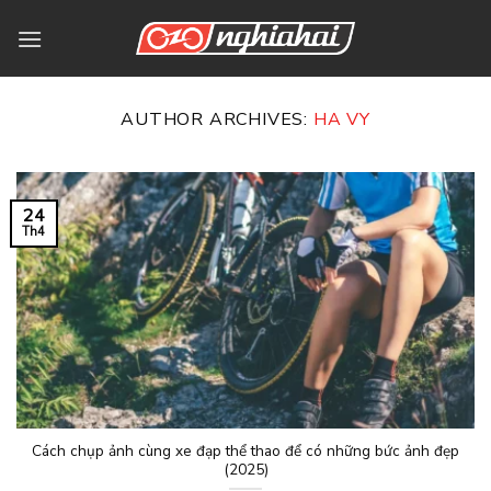
Bỏ
qua
nội
dung
AUTHOR ARCHIVES:
HA VY
24
Th4
Cách chụp ảnh cùng xe đạp thể thao để có những bức ảnh đẹp
(2025)