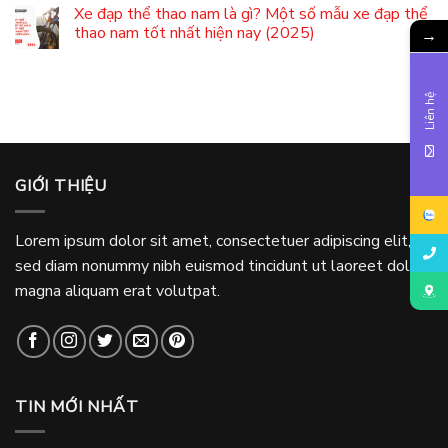
Xe đạp thể thao nam là gì? Một số mẫu xe đạp thể
thao nam tốt nhất hiện nay (2025)
→
Liên hệ
GIỚI THIỆU
Lorem ipsum dolor sit amet, consectetuer adipiscing elit,
sed diam nonummy nibh euismod tincidunt ut laoreet dolore
magna aliquam erat volutpat.
TIN MỚI NHẤT