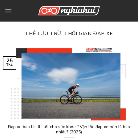
Bỏ
qua
nội
dung
THẺ LƯU TRỮ:
THỜI GIAN ĐẠP XE
25
Th4
Đạp xe bao lâu thì tốt cho sức khỏe ? Vận tốc đạp xe nên là bao
nhiêu? (2025)