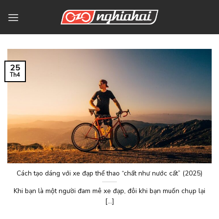
Bỏ
qua
nội
dung
25
Th4
Cách tạo dáng với xe đạp thể thao “chất như nước cất” (2025)
Khi bạn là một người đam mê xe đạp, đôi khi bạn muốn chụp lại
[...]