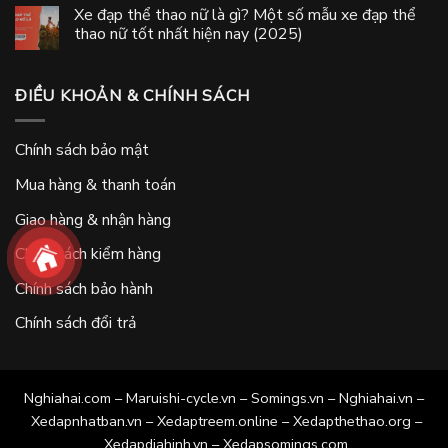
Xe đạp thể thao nữ là gì? Một số mẫu xe đạp thể
thao nữ tốt nhất hiện nay (2025)
ĐIỀU KHOẢN & CHÍNH SÁCH
Chính sách bảo mật
Mua hàng & thanh toán
Giao hàng & nhận hàng
Chính sách kiểm hàng
Chính sách bảo hành
Chính sách đổi trả
Nghiahai.com
–
Maruishi-cycle.vn
–
Somings.vn
–
Nghiahai.vn
–
Xedapnhatban.vn
–
Xedaptreem.online
–
Xedapthethao.org
–
Xedapdiahinh.vn
–
Xedapsomings.com